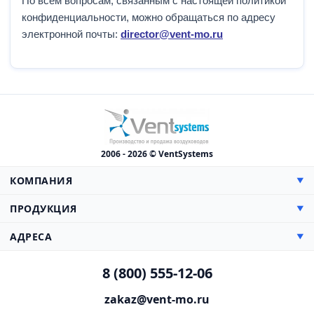
По всем вопросам, связанным с настоящей политикой
конфиденциальности, можно обращаться по адресу
электронной почты:
director@vent-mo.ru
2006 - 2026 © VentSystems
КОМПАНИЯ
▼
О компании
ПРОДУКЦИЯ
▼
Сертификаты
Прямоугольные
АДРЕСА
▼
Цены
Круглые
Доставка
Производство, Склад и Офис:
Противопожарная
8 (800) 555-12-06
Монтаж
142000, МО, г. Домодедово,
Гибкие воздуховоды
Каширское шоссе, 38 км, дом 3
Проектирование
zakaz@vent-mo.ru
Нестандартные
Схема проезда
Презентация