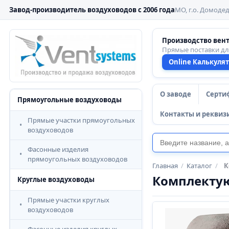
Завод-производитель воздуховодов с 2006 года
МО, г.о. Домодед
Производство вен
Прямые поставки д
Online Калькуля
О заводе
Серти
Прямоугольные воздуховоды
Контакты и реквиз
Прямые участки прямоугольных
воздуховодов
Фасонные изделия
прямоугольных воздуховодов
Главная
/
Каталог
/
К
Комплекту
Круглые воздуховоды
Прямые участки круглых
воздуховодов