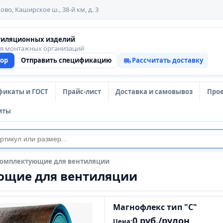
ово, Каширское ш., 38-й км, д. 3
тиляционных изделий
ля монтажных организаций
тор
Отправить спецификацию
Рассчитать доставку
фикаты и ГОСТ
Прайс-лист
Доставка и самовывоз
Про
иты
омплектующие для вентиляции
ющие для вентиляции
Магнофлекс тип "С"
0 руб./рулон
Цена: